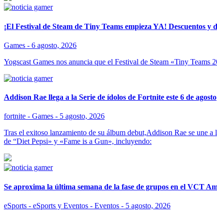
¡El Festival de Steam de Tiny Teams empieza YA! Descuentos y de
Games -
6 agosto, 2026
Yogscast Games nos anuncia que el Festival de Steam «Tiny Teams 2
Addison Rae llega a la Serie de ídolos de Fortnite este 6 de agosto
fortnite - Games -
5 agosto, 2026
Tras el exitoso lanzamiento de su álbum debut,Addison Rae se une a la 
de “Diet Pepsi» y «Fame is a Gun», incluyendo:
Se aproxima la última semana de la fase de grupos en el VCT Am
eSports - eSports y Eventos - Eventos -
5 agosto, 2026