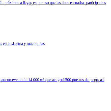
n próximos a llegar, es por eso que las doce escuadras participantes
as en el sistema y mucho más
ra un evento de 14 000 m² que acogerá 500 puestos de juego, así