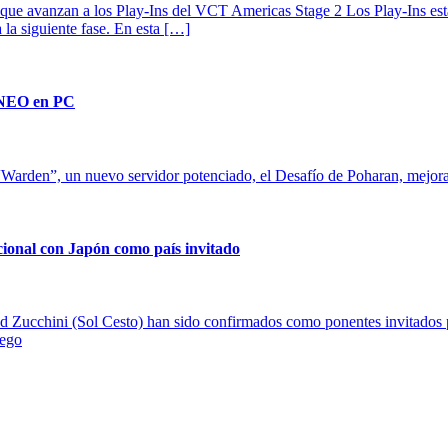
s que avanzan a los Play-Ins del VCT Americas Stage 2 Los Play-Ins está
la siguiente fase. En esta […]
l NEO en PC
“Warden”, un nuevo servidor potenciado, el Desafío de Poharan, mejor
onal con Japón como país invitado
cchini (Sol Cesto) han sido confirmados como ponentes invitados pa
uego