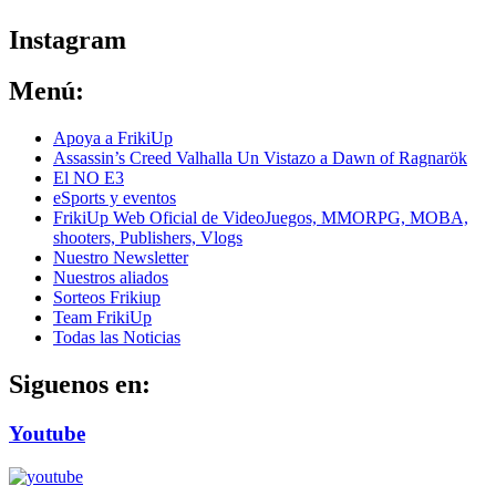
Instagram
Menú:
Apoya a FrikiUp
Assassin’s Creed Valhalla Un Vistazo a Dawn of Ragnarök
El NO E3
eSports y eventos
FrikiUp Web Oficial de VideoJuegos, MMORPG, MOBA,
shooters, Publishers, Vlogs
Nuestro Newsletter
Nuestros aliados
Sorteos Frikiup
Team FrikiUp
Todas las Noticias
Siguenos en:
Youtube