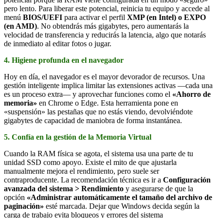
pero lento. Para liberar este potencial, reinicia tu equipo y accede al
menú
BIOS/UEFI
para activar el perfil
XMP (en Intel) o EXPO
(en AMD)
. No obtendrás más gigabytes, pero aumentarás la
velocidad de transferencia y reducirás la latencia, algo que notarás
de inmediato al editar fotos o jugar.
4. Higiene profunda en el navegador
Hoy en día, el navegador es el mayor devorador de recursos. Una
gestión inteligente implica limitar las extensiones activas —cada una
es un proceso extra— y aprovechar funciones como el
«Ahorro de
memoria»
en Chrome o Edge. Esta herramienta pone en
«suspensión» las pestañas que no estás viendo, devolviéndote
gigabytes de capacidad de maniobra de forma instantánea.
5. Confía en la gestión de la Memoria Virtual
Cuando la RAM física se agota, el sistema usa una parte de tu
unidad SSD como apoyo. Existe el mito de que ajustarla
manualmente mejora el rendimiento, pero suele ser
contraproducente. La recomendación técnica es ir a
Configuración
avanzada del sistema > Rendimiento
y asegurarse de que la
opción
«Administrar automáticamente el tamaño del archivo de
paginación»
esté marcada. Dejar que Windows decida según la
carga de trabajo evita bloqueos y errores del sistema