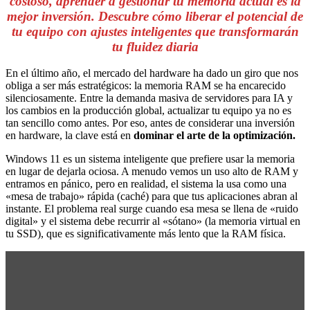
costoso, aprender a gestionar tu memoria actual es la
mejor inversión. Descubre cómo liberar el potencial de
tu equipo con ajustes inteligentes que transformarán
tu fluidez diaria
En el último año, el mercado del hardware ha dado un giro que nos
obliga a ser más estratégicos: la memoria RAM se ha encarecido
silenciosamente. Entre la demanda masiva de servidores para IA y
los cambios en la producción global, actualizar tu equipo ya no es
tan sencillo como antes. Por eso, antes de considerar una inversión
en hardware, la clave está en
dominar el arte de la optimización.
Windows 11 es un sistema inteligente que prefiere usar la memoria
en lugar de dejarla ociosa. A menudo vemos un uso alto de RAM y
entramos en pánico, pero en realidad, el sistema la usa como una
«mesa de trabajo» rápida (caché) para que tus aplicaciones abran al
instante. El problema real surge cuando esa mesa se llena de «ruido
digital» y el sistema debe recurrir al «sótano» (la memoria virtual en
tu SSD), que es significativamente más lento que la RAM física.