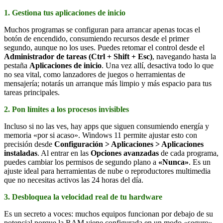
1. Gestiona tus aplicaciones de inicio
Muchos programas se configuran para arrancar apenas tocas el
botón de encendido, consumiendo recursos desde el primer
segundo, aunque no los uses. Puedes retomar el control desde el
Administrador de tareas (Ctrl + Shift + Esc)
, navegando hasta la
pestaña
Aplicaciones de inicio
. Una vez allí, desactiva todo lo que
no sea vital, como lanzadores de juegos o herramientas de
mensajería; notarás un arranque más limpio y más espacio para tus
tareas principales.
2. Pon límites a los procesos invisibles
Incluso si no las ves, hay apps que siguen consumiendo energía y
memoria «por si acaso». Windows 11 permite ajustar esto con
precisión desde
Configuración > Aplicaciones > Aplicaciones
instaladas
. Al entrar en las
Opciones avanzadas
de cada programa,
puedes cambiar los permisos de segundo plano a
«Nunca»
. Es un
ajuste ideal para herramientas de nube o reproductores multimedia
que no necesitas activos las 24 horas del día.
3. Desbloquea la velocidad real de tu hardware
Es un secreto a voces: muchos equipos funcionan por debajo de su
potencial porque la RAM viene configurada en un modo «seguro»