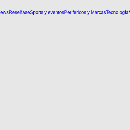
News
Reseñas
eSports y eventos
Perifericos y Marcas
Tecnología