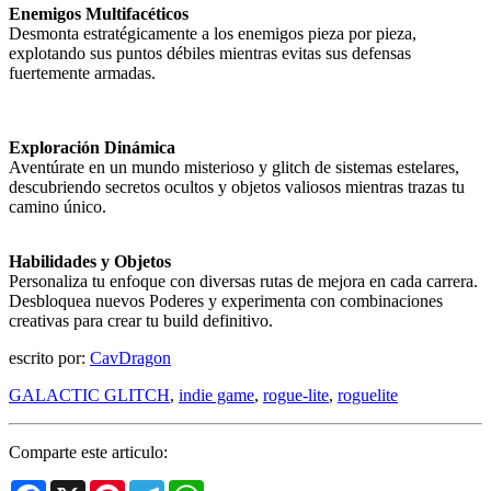
Enemigos Multifacéticos
Desmonta estratégicamente a los enemigos pieza por pieza,
explotando sus puntos débiles mientras evitas sus defensas
fuertemente armadas.
Exploración Dinámica
Aventúrate en un mundo misterioso y glitch de sistemas estelares,
descubriendo secretos ocultos y objetos valiosos mientras trazas tu
camino único.
Habilidades y Objetos
Personaliza tu enfoque con diversas rutas de mejora en cada carrera.
Desbloquea nuevos Poderes y experimenta con combinaciones
creativas para crear tu build definitivo.
escrito por:
CavDragon
GALACTIC GLITCH
,
indie game
,
rogue-lite
,
roguelite
Comparte este articulo:
Facebook
X
Pinterest
Telegram
WhatsApp