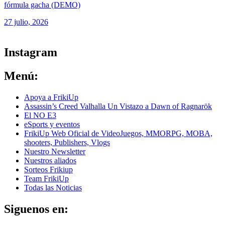
fórmula gacha (DEMO)
27 julio, 2026
ver todos los productos de tecnología
Instagram
Menú:
Apoya a FrikiUp
Assassin’s Creed Valhalla Un Vistazo a Dawn of Ragnarök
El NO E3
eSports y eventos
FrikiUp Web Oficial de VideoJuegos, MMORPG, MOBA,
shooters, Publishers, Vlogs
Nuestro Newsletter
Nuestros aliados
Sorteos Frikiup
Team FrikiUp
Todas las Noticias
Siguenos en: