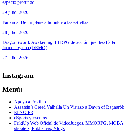
espacio profundo
29 julio, 2026
Farlands: De un planeta humilde a las estrellas
28 julio, 2026
DragonSword: Awakening, El RPG de acción que desafía la
fórmula gacha (DEMO)
27 julio, 2026
ver todos los productos de tecnología
Instagram
Menú:
Apoya a FrikiUp
Assassin’s Creed Valhalla Un Vistazo a Dawn of Ragnarök
El NO E3
eSports y eventos
FrikiUp Web Oficial de VideoJuegos, MMORPG, MOBA,
shooters, Publishers, Vlogs