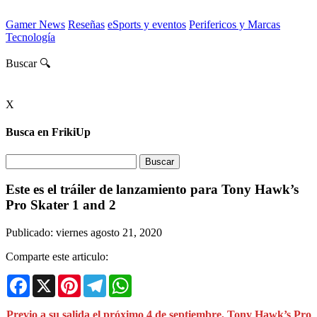
Gamer News
Reseñas
eSports y eventos
Perifericos y Marcas
Tecnología
Buscar 🔍
X
Busca en FrikiUp
Este es el tráiler de lanzamiento para Tony Hawk’s
Pro Skater 1 and 2
Publicado: viernes agosto 21, 2020
Comparte este articulo:
Facebook
X
Pinterest
Telegram
WhatsApp
Previo a su salida el próximo 4 de septiembre, Tony Hawk’s Pro