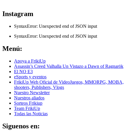
ver todos los productos de tecnología
Instagram
SyntaxError: Unexpected end of JSON input
SyntaxError: Unexpected end of JSON input
Menú:
Apoya a FrikiUp
Assassin’s Creed Valhalla Un Vistazo a Dawn of Ragnarök
El NO E3
eSports y eventos
FrikiUp Web Oficial de VideoJuegos, MMORPG, MOBA,
shooters, Publishers, Vlogs
Nuestro Newsletter
Nuestros aliados
Sorteos Frikiup
Team FrikiUp
Todas las Noticias
Siguenos en: