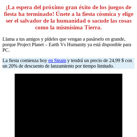
¡La espera del próximo gran éxito de los juegos de
fiesta ha terminado! Únete a la fiesta cósmica y elige
ser el salvador de la humanidad o sacude las cosas
como la mismísima Tierra.
Llama a tus amigos y pídeles que vengan a pasárselo en grande,
porque Project Planet – Earth Vs Humanity ya está disponible para
PC.
La fiesta comienza hoy
en Steam
y tendrá un precio de 24,99 $ con
un 20% de descuento de lanzamiento por tiempo limitado.