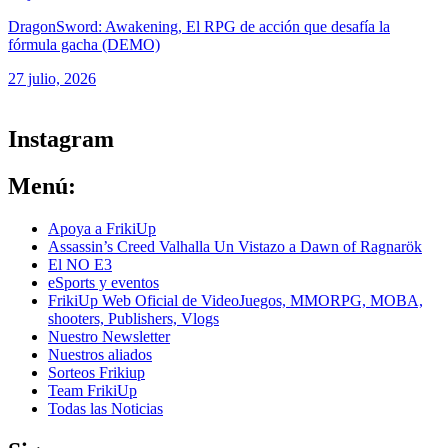
DragonSword: Awakening, El RPG de acción que desafía la
fórmula gacha (DEMO)
27 julio, 2026
ver todos los productos de tecnología
Instagram
Menú:
Apoya a FrikiUp
Assassin’s Creed Valhalla Un Vistazo a Dawn of Ragnarök
El NO E3
eSports y eventos
FrikiUp Web Oficial de VideoJuegos, MMORPG, MOBA,
shooters, Publishers, Vlogs
Nuestro Newsletter
Nuestros aliados
Sorteos Frikiup
Team FrikiUp
Todas las Noticias