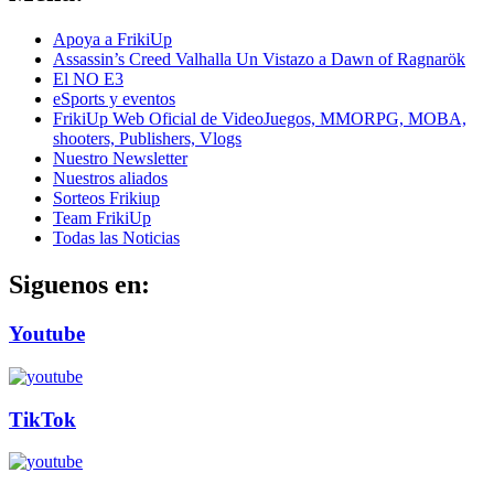
Apoya a FrikiUp
Assassin’s Creed Valhalla Un Vistazo a Dawn of Ragnarök
El NO E3
eSports y eventos
FrikiUp Web Oficial de VideoJuegos, MMORPG, MOBA,
shooters, Publishers, Vlogs
Nuestro Newsletter
Nuestros aliados
Sorteos Frikiup
Team FrikiUp
Todas las Noticias
Siguenos en:
Youtube
TikTok