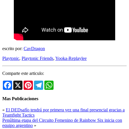
escrito por:
CavDragon
Playtonic
,
Playtonic Friends
,
Yooka-Replaylee
Comparte este articulo:
Facebook
X
Pinterest
Telegram
WhatsApp
Mas Publicaciones
«
El DEDsafío tendrá por primera vez una final presencial gracias a
Teamfight Tactics
Penúltima etapa del Circuito Femenino de Rainbow Six inicia con
equipo argentino
»