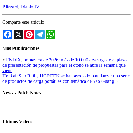
Blizzard
,
Diablo IV
Comparte este articulo:
Facebook
X
Pinterest
Telegram
WhatsApp
Mas Publicaciones
«
ENDIX, primavera de 2026: más de 10 000 descargas y el plazo
de presentación de propuestas para el otoño se abre la semana que
viene
Honkai: Star Rail y UGREEN se han asociado para lanzar una serie
de productos de carga portátiles con temática de Yao Guang
»
News - Patch Notes
Ultimos Videos