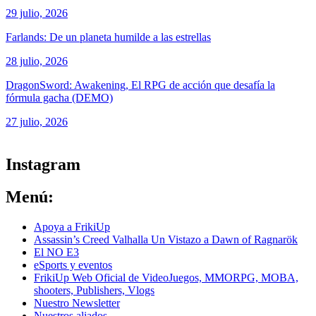
29 julio, 2026
Farlands: De un planeta humilde a las estrellas
28 julio, 2026
DragonSword: Awakening, El RPG de acción que desafía la
fórmula gacha (DEMO)
27 julio, 2026
ver todos los productos de tecnología
Instagram
Menú:
Apoya a FrikiUp
Assassin’s Creed Valhalla Un Vistazo a Dawn of Ragnarök
El NO E3
eSports y eventos
FrikiUp Web Oficial de VideoJuegos, MMORPG, MOBA,
shooters, Publishers, Vlogs
Nuestro Newsletter
Nuestros aliados