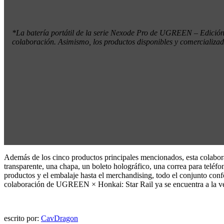
*La batería portátil de la serie Nexode Pro de UGREEN – Edición d
colaboración. Asimismo, los productos disponibles y comercializado
Además de los cinco productos principales mencionados, esta colaborac
transparente, una chapa, un boleto holográfico, una correa para telé
productos y el embalaje hasta el merchandising, todo el conjunto conf
colaboración de UGREEN × Honkai: Star Rail ya se encuentra a la venta
escrito por:
CavDragon