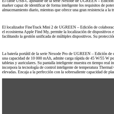
El cable USB-C ajustable de la serie Nexode de UGREEN – Edición de 
marker capaz de identificar de forma inteligente los requisitos de pote
almacenamiento diario, mientras que ofrece una gran resistencia a la t
El localizador FineTrack Mini 2 de UGREEN – Edición de colaboración
el ecosistema Apple Find My, permite la localización de dispositivos 
facilitando la gestión unificada de múltiples dispositivos. Su protecc
La batería portátil de la serie Nexode Pro de UGREEN – Edición de col
una capacidad de 10 000 mAh, admite carga rápida de 45 W/55 W por p
tabletas y auriculares. Su pantalla inteligente muestra en tiempo real i
incorpora la tecnología de control inteligente de temperatura Thermal
elevadas. Encaja a la perfección con la sobresaliente capacidad de p