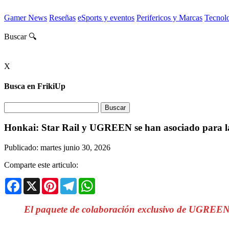
Gamer News
Reseñas
eSports y eventos
Perifericos y Marcas
Tecnol
Buscar 🔍
X
Busca en FrikiUp
Honkai: Star Rail y UGREEN se han asociado para lan
Publicado: martes junio 30, 2026
Comparte este articulo:
Facebook
X
Pinterest
Telegram
WhatsApp
El paquete de colaboración exclusivo de UGREEN × H