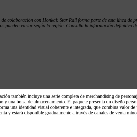
e colaboración con Honkai: Star Rail forma parte de esta línea de pro
s pueden variar según la región. Consulta la información definitiva de
ión también incluye una serie completa de merchandising de personaje, 
fono y una bolsa de almacenamiento. El paquete presenta un diseño pers
orma una identidad visual coherente e integrada, que combina valor de u
 y estará disponible gradualmente a través de canales de venta minoris