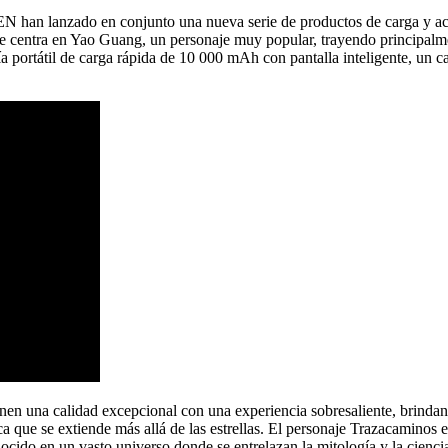
han lanzado en conjunto una nueva serie de productos de carga y acces
e centra en Yao Guang, un personaje muy popular, trayendo principalmen
a portátil de carga rápida de 10 000 mAh con pantalla inteligente, un c
 una calidad excepcional con una experiencia sobresaliente, brindand
ica que se extiende más allá de las estrellas. El personaje Trazacamino
cido en un vasto universo donde se entrelazan la mitología y la ciencia