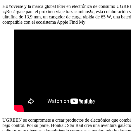
HoYoverse y la marca global líder en electrónica de consumo UGREEN 
«¡Recárgate para el próximo viaje trazacaminos!», esta colaboración s
ultrafina de 13,9 mm, un cargador de carga rápida de 65 W, una baterí
compatible con el ecosistema Apple Find My
UGREEN se compromete a crear productos de electrónica que combinen
bajo control. Por su parte, Honkai: Star Rail crea una aventura galáct
culturas muy diversas, descubriendo sorpresas y explorando lo descono