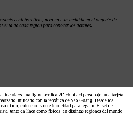
ductos colaborativos, pero no está incluida en el paquete de
 venta de cada región para conocer los detalles.
incluidos una figura acrílica 2D chibi del personaje, una tarjeta
onalizado unificado con la temática de Yao Guang. Desde los
so diario, coleccionismo e idoneidad para regalar. El set de
ta, tanto en línea como físicos, en distintas regiones del mundo