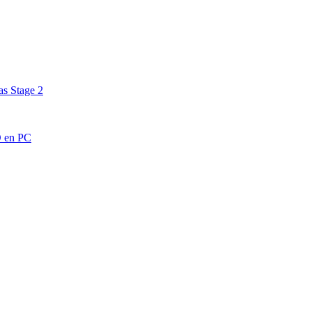
as Stage 2
O en PC