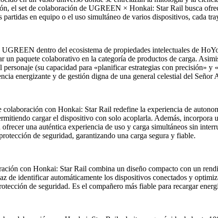
ión, el set de colaboración de UGREEN × Honkai: Star Rail busca ofrece
, las partidas en equipo o el uso simultáneo de varios dispositivos, cada
a de UGREEN dentro del ecosistema de propiedades intelectuales de H
r un paquete colaborativo en la categoría de productos de carga. Asimi
l personaje (su capacidad para «planificar estrategias con precisión» y 
ia energizante y de gestión digna de una general celestial del Señor 
laboración con Honkai: Star Rail redefine la experiencia de autonomí
mitiendo cargar el dispositivo con solo acoplarla. Además, incorpora 
ofrecer una auténtica experiencia de uso y carga simultáneos sin interr
rotección de seguridad, garantizando una carga segura y fiable.
ción con Honkai: Star Rail combina un diseño compacto con un rendim
apaz de identificar automáticamente los dispositivos conectados y optimi
otección de seguridad. Es el compañero más fiable para recargar energí