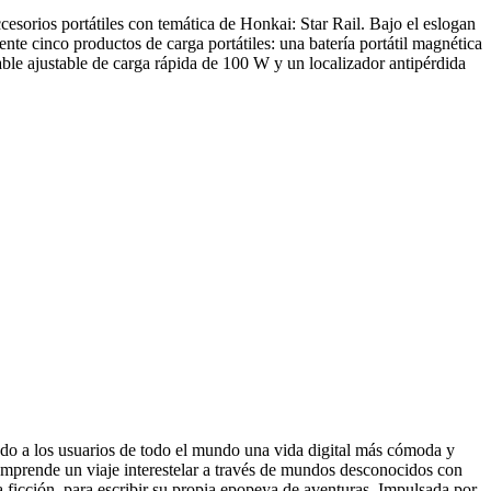
orios portátiles con temática de Honkai: Star Rail. Bajo el eslogan
te cinco productos de carga portátiles: una batería portátil magnética
able ajustable de carga rápida de 100 W y un localizador antipérdida
o a los usuarios de todo el mundo una vida digital más cómoda y
s emprende un viaje interestelar a través de mundos desconocidos con
 ficción, para escribir su propia epopeya de aventuras. Impulsada por