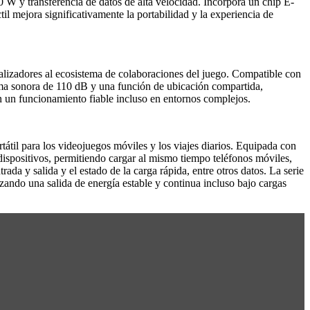
W y transferencia de datos de alta velocidad. Incorpora un chip E-
til mejora significativamente la portabilidad y la experiencia de
lizadores al ecosistema de colaboraciones del juego. Compatible con
arma sonora de 110 dB y una función de ubicación compartida,
an un funcionamiento fiable incluso en entornos complejos.
átil para los videojuegos móviles y los viajes diarios. Equipada con
ispositivos, permitiendo cargar al mismo tiempo teléfonos móviles,
rada y salida y el estado de la carga rápida, entre otros datos. La serie
zando una salida de energía estable y continua incluso bajo cargas