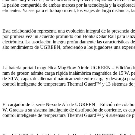
la pasión compartida de ambas marcas por la tecnología y la explorac
eficientes. Ya sea para el trabajo móvil, los viajes de larga distancia
Esta colaboración representa una evolución integral de la presenci
por primera vez un acuerdo profundo con Honkai: Star Rail para lanza
electrónica. La asociación integra profundamente las características de
alto rendimiento de UGREEN, ofreciendo a los jugadores una experienc
La batería portátil magnética MagFlow Air de UGREEN – Edición de co
mm de grosor, admite carga rápida inalámbrica magnética de 15 W, per
de 30 W, capaz de alternar dinámicamente entre carga y descarga para 
control inteligente de temperatura Thermal Guard™ y 13 sistemas de p
El cargador de la serie Nexode Air de UGREEN – Edición de colabora
W. Gracias a su sistema inteligente de distribución de corriente, es c
control inteligente de temperatura Thermal Guard™ y 9 sistemas de pr