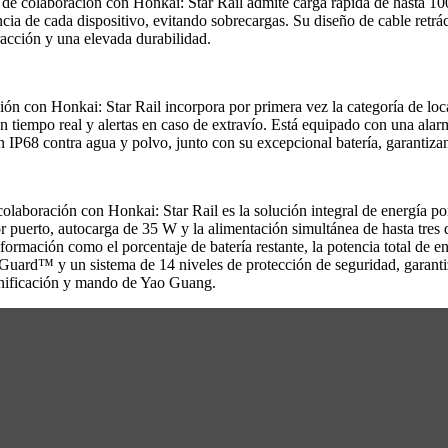
colaboración con Honkai: Star Rail admite carga rápida de hasta 100 
ncia de cada dispositivo, evitando sobrecargas. Su diseño de cable retrác
racción y una elevada durabilidad.
 con Honkai: Star Rail incorpora por primera vez la categoría de loca
en tiempo real y alertas en caso de extravío. Está equipado con una al
ión IP68 contra agua y polvo, junto con su excepcional batería, garantiz
aboración con Honkai: Star Rail es la solución integral de energía port
uerto, autocarga de 35 W y la alimentación simultánea de hasta tres d
nformación como el porcentaje de batería restante, la potencia total de ent
 Guard™ y un sistema de 14 niveles de protección de seguridad, garanti
lanificación y mando de Yao Guang.