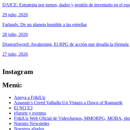
DAICE: Estrategia por turnos, dados y gestión de inventario en el es
29 julio, 2026
Farlands: De un planeta humilde a las estrellas
28 julio, 2026
DragonSword: Awakening, El RPG de acción que desafía la fórmul
27 julio, 2026
ver todos los productos de tecnología
Instagram
Menú:
Apoya a FrikiUp
Assassin’s Creed Valhalla Un Vistazo a Dawn of Ragnarök
El NO E3
eSports y eventos
FrikiUp Web Oficial de VideoJuegos, MMORPG, MOBA, shoote
Nuestro Newsletter
Nuestros aliados