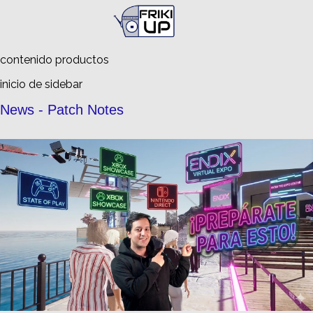
Busca en
FrikiUp
contenido productos
inicio de sidebar
News - Patch Notes