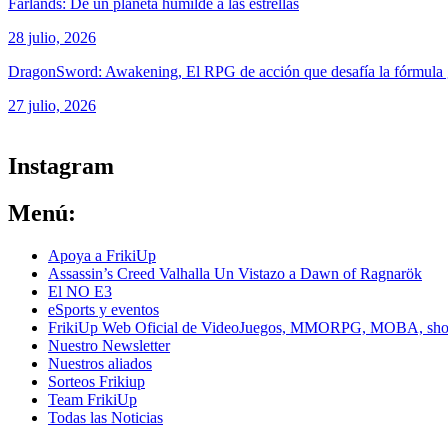
Farlands: De un planeta humilde a las estrellas
28 julio, 2026
DragonSword: Awakening, El RPG de acción que desafía la fórmul
27 julio, 2026
ver todos los productos de tecnología
Instagram
Menú:
Apoya a FrikiUp
Assassin’s Creed Valhalla Un Vistazo a Dawn of Ragnarök
El NO E3
eSports y eventos
FrikiUp Web Oficial de VideoJuegos, MMORPG, MOBA, shoote
Nuestro Newsletter
Nuestros aliados
Sorteos Frikiup
Team FrikiUp
Todas las Noticias