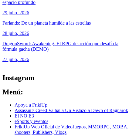
espacio profundo
29 julio, 2026
Farlands: De un planeta humilde a las estrellas
28 julio, 2026
DragonSword: Awakening, El RPG de acción que desafía la
fórmula gacha (DEMO)
27 julio, 2026
ver todos los productos de tecnología
Instagram
Menú:
Apoya a FrikiUp
Assassin’s Creed Valhalla Un Vistazo a Dawn of Ragnarök
El NO E3
eSports y eventos
FrikiUp Web Oficial de VideoJuegos, MMORPG, MOBA,
shooters, Publishers, Vlogs