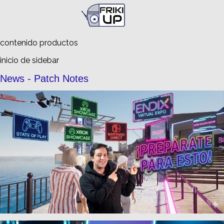
Busca en
FrikiUp
contenido productos
inicio de sidebar
News - Patch Notes