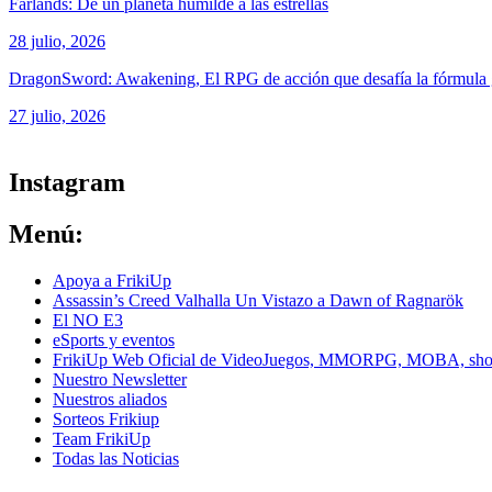
Farlands: De un planeta humilde a las estrellas
28 julio, 2026
DragonSword: Awakening, El RPG de acción que desafía la fórmul
27 julio, 2026
ver todos los productos de tecnología
Instagram
Menú:
Apoya a FrikiUp
Assassin’s Creed Valhalla Un Vistazo a Dawn of Ragnarök
El NO E3
eSports y eventos
FrikiUp Web Oficial de VideoJuegos, MMORPG, MOBA, shoote
Nuestro Newsletter
Nuestros aliados
Sorteos Frikiup
Team FrikiUp
Todas las Noticias