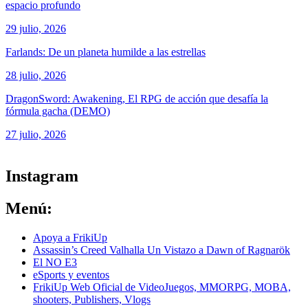
espacio profundo
29 julio, 2026
Farlands: De un planeta humilde a las estrellas
28 julio, 2026
DragonSword: Awakening, El RPG de acción que desafía la
fórmula gacha (DEMO)
27 julio, 2026
ver todos los productos de tecnología
Instagram
Menú:
Apoya a FrikiUp
Assassin’s Creed Valhalla Un Vistazo a Dawn of Ragnarök
El NO E3
eSports y eventos
FrikiUp Web Oficial de VideoJuegos, MMORPG, MOBA,
shooters, Publishers, Vlogs