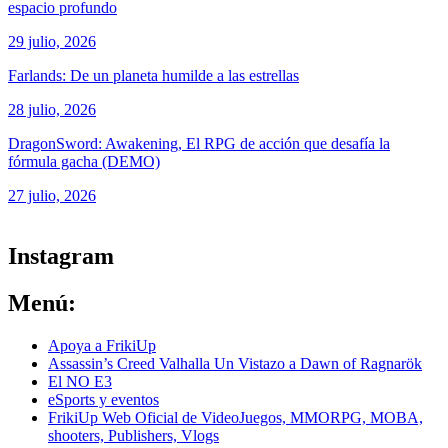
espacio profundo
29 julio, 2026
Farlands: De un planeta humilde a las estrellas
28 julio, 2026
DragonSword: Awakening, El RPG de acción que desafía la
fórmula gacha (DEMO)
27 julio, 2026
ver todos los productos de tecnología
Instagram
Menú:
Apoya a FrikiUp
Assassin’s Creed Valhalla Un Vistazo a Dawn of Ragnarök
El NO E3
eSports y eventos
FrikiUp Web Oficial de VideoJuegos, MMORPG, MOBA,
shooters, Publishers, Vlogs