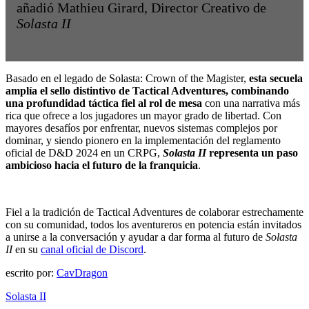
añadió Mathieu Girard, Director Creativo de
Solasta II
Basado en el legado de Solasta: Crown of the Magister,
esta secuela
amplía el sello distintivo de Tactical Adventures, combinando
una profundidad táctica fiel al rol de mesa
con una narrativa más
rica que ofrece a los jugadores un mayor grado de libertad. Con
mayores desafíos por enfrentar, nuevos sistemas complejos por
dominar, y siendo pionero en la implementación del reglamento
oficial de D&D 2024 en un CRPG,
Solasta II
representa un paso
ambicioso hacia el futuro de la franquicia
.
Fiel a la tradición de Tactical Adventures de colaborar estrechamente
con su comunidad, todos los aventureros en potencia están invitados
a unirse a la conversación y ayudar a dar forma al futuro de
Solasta
II
en su
canal oficial de Discord
.
escrito por:
CavDragon
Solasta II