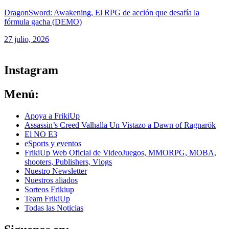
DragonSword: Awakening, El RPG de acción que desafía la
fórmula gacha (DEMO)
27 julio, 2026
ver todos los productos de tecnología
Instagram
Menú:
Apoya a FrikiUp
Assassin’s Creed Valhalla Un Vistazo a Dawn of Ragnarök
El NO E3
eSports y eventos
FrikiUp Web Oficial de VideoJuegos, MMORPG, MOBA,
shooters, Publishers, Vlogs
Nuestro Newsletter
Nuestros aliados
Sorteos Frikiup
Team FrikiUp
Todas las Noticias