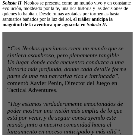
Solasta II
, Neokos se presenta como un mundo vivo y en constante
evolución, moldeado por la fe, una rica historia y las decisiones de
quienes lo habitan. Desde ruinas azotadas por tormentas hasta
santuarios bañados por la luz del sol,
el tráiler anticipa la
magnitud de la aventura que aguarda en
Solasta II
.
“Con Neokos queríamos crear un mundo que se
sintiera asombroso, pero plenamente tangible.
Un lugar donde cada encuentro conduzca a una
historia más profunda, donde cada detalle forme
parte de una red narrativa rica e intrincada”
,
comentó Xavier Penin, Director del Juego en
Tactical Adventures.
“Hoy estamos verdaderamente emocionados de
poder mostrar una visión más amplia de lo que
está por venir, y de seguir construyendo este
mundo junto a nuestra comunidad hacia el
lanzamiento en acceso anticipado y más allá”
,