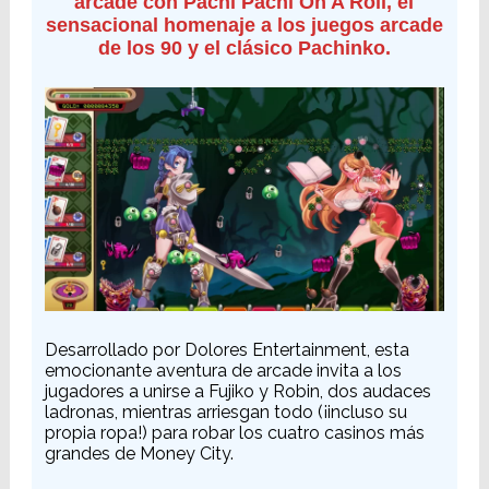
arcade con Pachi Pachi On A Roll, el
sensacional homenaje a los juegos arcade
de los 90 y el clásico Pachinko.
Desarrollado por Dolores Entertainment, esta
emocionante aventura de arcade invita a los
jugadores a unirse a Fujiko y Robin, dos audaces
ladronas, mientras arriesgan todo (¡incluso su
propia ropa!) para robar los cuatro casinos más
grandes de Money City.