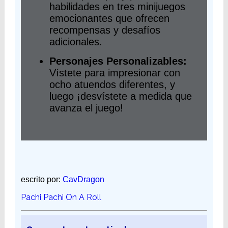
habilidades en tres minijuegos
emocionantes que ofrecen
recompensas y desafíos
adicionales.
Personajes Personalizables:
Vístete para impresionar con
ocho atuendos diferentes, y
luego ¡desvístete a medida que
avanza el juego!
escrito por:
CavDragon
Pachi Pachi On A Roll