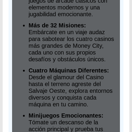
juegos de arcade clásicos con
elementos modernos y una
jugabilidad emocionante.
Más de 32 Misiones:
Embárcate en un viaje audaz
para sabotear los cuatro casinos
más grandes de Money City,
cada uno con sus propios
desafíos y obstáculos únicos.
Cuatro Máquinas Diferentes:
Desde el glamour del Casino
hasta el terreno agreste del
Salvaje Oeste, explora entornos
diversos y conquista cada
máquina en tu camino.
Minijuegos Emocionantes:
Tómate un descanso de la
acción principal y prueba tus