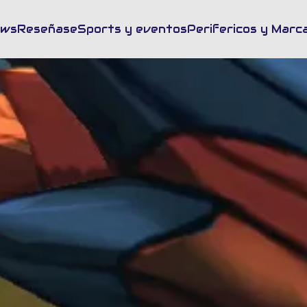
sca en FrikiUp
ews
Reseñas
eSports y eventos
Perifericos y Marc