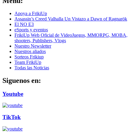
Menú:
Apoya a FrikiUp
Assassin’s Creed Valhalla Un Vistazo a Dawn of Ragnarök
El NO E3
eSports y eventos
FrikiUp Web Oficial de VideoJuegos, MMORPG, MOBA,
shooters, Publishers, Vlogs
Nuestro Newsletter
Nuestros aliados
Sorteos Frikiup
Team FrikiUp
Todas las Noticias
Siguenos en:
Youtube
TikTok