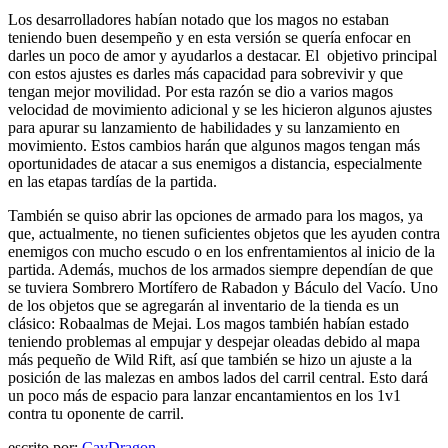
Los desarrolladores habían notado que los magos no estaban
teniendo buen desempeño y en esta versión se quería enfocar en
darles un poco de amor y ayudarlos a destacar. El objetivo principal
con estos ajustes es darles más capacidad para sobrevivir y que
tengan mejor movilidad. Por esta razón se dio a varios magos
velocidad de movimiento adicional y se les hicieron algunos ajustes
para apurar su lanzamiento de habilidades y su lanzamiento en
movimiento. Estos cambios harán que algunos magos tengan más
oportunidades de atacar a sus enemigos a distancia, especialmente
en las etapas tardías de la partida.
También se quiso abrir las opciones de armado para los magos, ya
que, actualmente, no tienen suficientes objetos que les ayuden contra
enemigos con mucho escudo o en los enfrentamientos al inicio de la
partida. Además, muchos de los armados siempre dependían de que
se tuviera Sombrero Mortífero de Rabadon y Báculo del Vacío. Uno
de los objetos que se agregarán al inventario de la tienda es un
clásico: Robaalmas de Mejai. Los magos también habían estado
teniendo problemas al empujar y despejar oleadas debido al mapa
más pequeño de Wild Rift, así que también se hizo un ajuste a la
posición de las malezas en ambos lados del carril central. Esto dará
un poco más de espacio para lanzar encantamientos en los 1v1
contra tu oponente de carril.
escrito por:
CavDragon