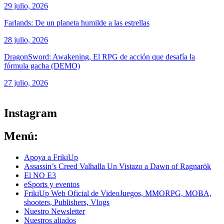
29 julio, 2026
Farlands: De un planeta humilde a las estrellas
28 julio, 2026
DragonSword: Awakening, El RPG de acción que desafía la
fórmula gacha (DEMO)
27 julio, 2026
ver todos los productos de tecnología
Instagram
Menú:
Apoya a FrikiUp
Assassin’s Creed Valhalla Un Vistazo a Dawn of Ragnarök
El NO E3
eSports y eventos
FrikiUp Web Oficial de VideoJuegos, MMORPG, MOBA,
shooters, Publishers, Vlogs
Nuestro Newsletter
Nuestros aliados