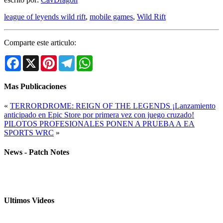
league of leyends wild rift
,
mobile games
,
Wild Rift
Comparte este articulo:
Facebook
X
Pinterest
Telegram
WhatsApp
Mas Publicaciones
«
TERRORDROME: REIGN OF THE LEGENDS ¡Lanzamiento
anticipado en Epic Store por primera vez con juego cruzado!
PILOTOS PROFESIONALES PONEN A PRUEBA A EA
SPORTS WRC
»
News - Patch Notes
Ultimos Videos