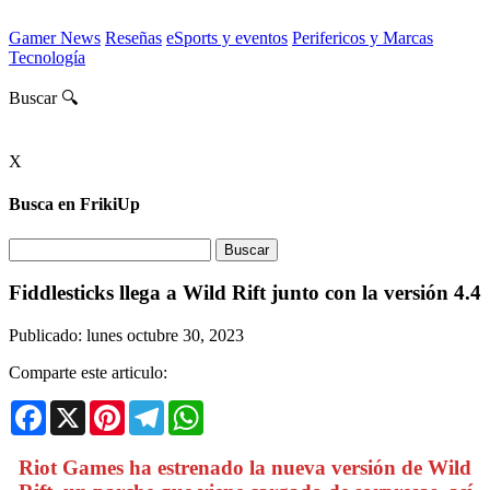
Gamer News
Reseñas
eSports y eventos
Perifericos y Marcas
Tecnología
Buscar 🔍
X
Busca en FrikiUp
Fiddlesticks llega a Wild Rift junto con la versión 4.4
Publicado: lunes octubre 30, 2023
Comparte este articulo:
Facebook
X
Pinterest
Telegram
WhatsApp
Riot Games ha estrenado la nueva versión de Wild