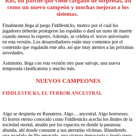
Rift, un parche que viene cargado de sorpresas, así
como un nuevo campeón y muchas mejoras a los
sistemas.
Finalmente llega al juego Fiddlesticks, motivo por el cual los
jugadores deberán protegerse las espaldas o dará un susto de muerte
cuando menos lo esperes. Además, se celebra el tercer aniversario
en esta versión. Los desarrolladores están muy contentos por el
contenido que regalarán este año, así que muy atentos a las próximas
novedades.
Asimismo, llega con esta versión otro pase salvaje, una nueva
temporada clasificatoria y mucho más.
NUEVOS CAMPEONES
FIDDLESTICKS, EL TERROR ANCESTRAL
Algo se despierta en Runaterra. Algo… ancestral. Algo horroroso.
El horror eterno conocido como Fiddlesticks acecha los límites de la
sociedad mortal, atraído por los espacios en donde la paranoia
abunda, ahí donde consume a sus aterradas víctimas. Blandiendo
una guadaña de filo retorcido, una criatura demacrada y burda siega