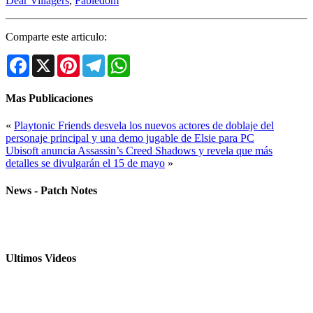
Dear Villagers
,
Fabledom
Comparte este articulo:
Facebook
X
Pinterest
Telegram
WhatsApp
Mas Publicaciones
«
Playtonic Friends desvela los nuevos actores de doblaje del
personaje principal y una demo jugable de Elsie para PC
Ubisoft anuncia Assassin’s Creed Shadows y revela que más
detalles se divulgarán el 15 de mayo
»
News - Patch Notes
Ultimos Videos