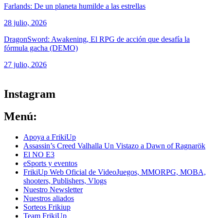
Farlands: De un planeta humilde a las estrellas
28 julio, 2026
DragonSword: Awakening, El RPG de acción que desafía la
fórmula gacha (DEMO)
27 julio, 2026
ver todos los productos de tecnología
Instagram
Menú:
Apoya a FrikiUp
Assassin’s Creed Valhalla Un Vistazo a Dawn of Ragnarök
El NO E3
eSports y eventos
FrikiUp Web Oficial de VideoJuegos, MMORPG, MOBA,
shooters, Publishers, Vlogs
Nuestro Newsletter
Nuestros aliados
Sorteos Frikiup
Team FrikiUp