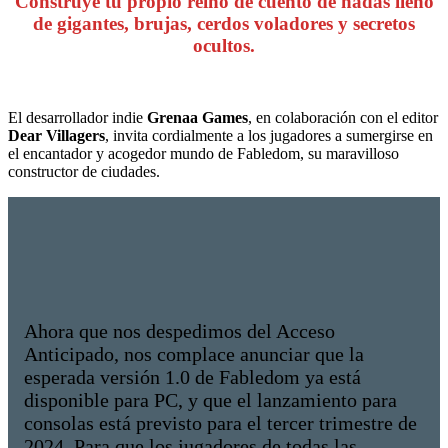
Construye tu propio reino de cuento de hadas lleno
de gigantes, brujas, cerdos voladores y secretos
ocultos.
El desarrollador indie
Grenaa Games
, en colaboración con el editor
Dear Villagers
, invita cordialmente a los jugadores a sumergirse en
el encantador y acogedor mundo de Fabledom, su maravilloso
constructor de ciudades.
Ahora que nos despedimos del Acceso
Anticipado, nos complace anunciar que la
esperada versión 1.0 de Fabledom ya está
disponible para PC, y que el lanzamiento para
consolas está previsto para el tercer trimestre de
2024. Para que los jugadores de todas las