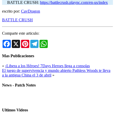
BATTLE CRUSH:
https://battlecrush.plaync.com/en-us/index
escrito por:
CavDragon
BATTLE CRUSH
Comparte este articulo:
Facebook
X
Pinterest
Telegram
WhatsApp
Mas Publicaciones
«
¡Libera a los Héroes! 7Days Heroes llega a consolas
El juego de supervivencia y mundo abierto Pathless Woods te lleva
a la antigua China el 3 de abril
»
News - Patch Notes
Ultimos Videos