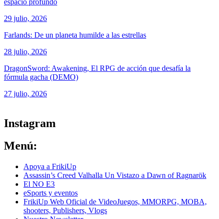
espacio profundo
29 julio, 2026
Farlands: De un planeta humilde a las estrellas
28 julio, 2026
DragonSword: Awakening, El RPG de acción que desafía la
fórmula gacha (DEMO)
27 julio, 2026
ver todos los productos de tecnología
Instagram
Menú:
Apoya a FrikiUp
Assassin’s Creed Valhalla Un Vistazo a Dawn of Ragnarök
El NO E3
eSports y eventos
FrikiUp Web Oficial de VideoJuegos, MMORPG, MOBA,
shooters, Publishers, Vlogs