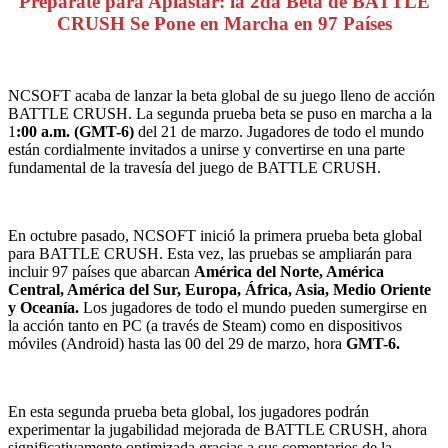
Prepárate para Aplastar: la 2da Beta de BATTLE
CRUSH Se Pone en Marcha en 97 Países
NCSOFT acaba de lanzar la beta global de su juego lleno de acción
BATTLE CRUSH. La segunda prueba beta se puso en marcha a la
1
:00 a.m. (GMT-6)
del 21 de marzo. Jugadores de todo el mundo
están cordialmente invitados a unirse y convertirse en una parte
fundamental de la travesía del juego de BATTLE CRUSH.
En octubre pasado, NCSOFT inició la primera prueba beta global
para BATTLE CRUSH. Esta vez, las pruebas se ampliarán para
incluir 97 países que abarcan
América del Norte, América
Central, América del Sur, Europa, África, Asia, Medio Oriente
y Oceanía.
Los jugadores de todo el mundo pueden sumergirse en
la acción tanto en PC (a través de Steam) como en dispositivos
móviles (Android) hasta las 00 del 29 de marzo, hora
GMT-6.
En esta segunda prueba beta global, los jugadores podrán
experimentar la jugabilidad mejorada de BATTLE CRUSH, ahora
significativamente optimizada gracias a sus comentarios de la