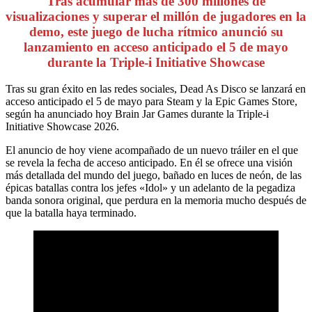
Tras acumular más de 300 millones de
visualizaciones y superar el millón de jugadores en la
demo, este juego de lucha rítmico anunció su
lanzamiento en acceso anticipado el 5 de mayo
durante la Triple-i Initiative Showcase
Tras su gran éxito en las redes sociales, Dead As Disco se lanzará en
acceso anticipado el 5 de mayo para Steam y la Epic Games Store,
según ha anunciado hoy Brain Jar Games durante la Triple-i
Initiative Showcase 2026.
El anuncio de hoy viene acompañado de un nuevo tráiler en el que
se revela la fecha de acceso anticipado. En él se ofrece una visión
más detallada del mundo del juego, bañado en luces de neón, de las
épicas batallas contra los jefes «Idol» y un adelanto de la pegadiza
banda sonora original, que perdura en la memoria mucho después de
que la batalla haya terminado.