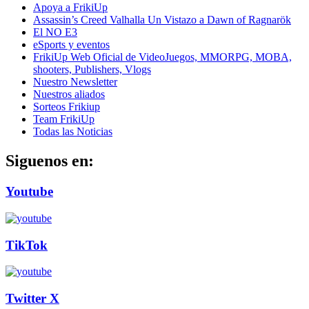
Apoya a FrikiUp
Assassin’s Creed Valhalla Un Vistazo a Dawn of Ragnarök
El NO E3
eSports y eventos
FrikiUp Web Oficial de VideoJuegos, MMORPG, MOBA,
shooters, Publishers, Vlogs
Nuestro Newsletter
Nuestros aliados
Sorteos Frikiup
Team FrikiUp
Todas las Noticias
Siguenos en:
Youtube
TikTok
Twitter X