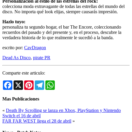
Personalización al estilo de las estrellas del rock:
colecciona moda extravagante de todas las estrellas del mundo del
disco. No importa qué look elijas, siempre causarás impresión.
Hazlo tuyo:
personaliza tu segundo hogar, el bar The Encore, coleccionando
recuerdos del pasado y del presente y, en el proceso, descubre la
verdadera historia de lo que realmente le sucedió a la banda.
escrito por:
CavDragon
Dead As Disco
,
pirate PR
Comparte este articulo:
Facebook
X
Pinterest
Telegram
WhatsApp
Mas Publicaciones
«
Death By Scrolling se lanza en Xbox, PlayStation y Nintendo
Switch el 16 de abril
FAR FAR WEST llega el 28 de abril
»