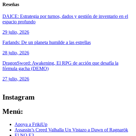
Reseñas
DAICE: Estrategia por turnos, dados y gestión de inventario en el
espacio profundo
29 julio, 2026
Farlands: De un planeta humilde a las estrellas
28 julio, 2026
DragonSword: Awakening, El RPG de acción que desafía la
fórmula gacha (DEMO)
27 julio, 2026
ver todos los productos de tecnología
Instagram
Menú:
Apoya a FrikiUp
Assassin’s Creed Valhalla Un Vistazo a Dawn of Ragnarök
El NO E3