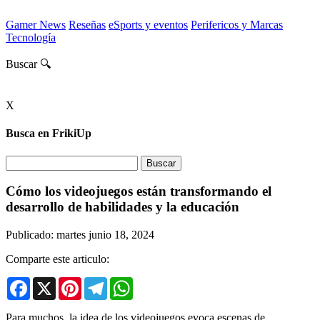
Gamer News
Reseñas
eSports y eventos
Perifericos y Marcas
Tecnología
Buscar 🔍
X
Busca en FrikiUp
Cómo los videojuegos están transformando el
desarrollo de habilidades y la educación
Publicado: martes junio 18, 2024
Comparte este articulo:
Facebook
X
Pinterest
Telegram
WhatsApp
Para muchos, la idea de los videojuegos evoca escenas de