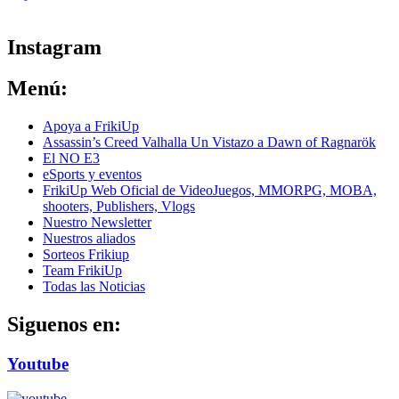
ver todos los productos de tecnología
Instagram
Menú:
Apoya a FrikiUp
Assassin’s Creed Valhalla Un Vistazo a Dawn of Ragnarök
El NO E3
eSports y eventos
FrikiUp Web Oficial de VideoJuegos, MMORPG, MOBA,
shooters, Publishers, Vlogs
Nuestro Newsletter
Nuestros aliados
Sorteos Frikiup
Team FrikiUp
Todas las Noticias
Siguenos en:
Youtube