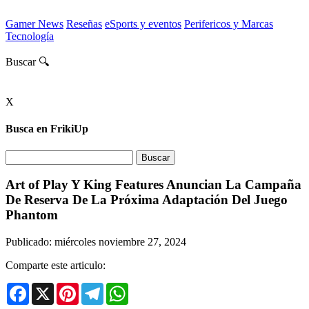
Gamer News
Reseñas
eSports y eventos
Perifericos y Marcas
Tecnología
Buscar 🔍
X
Busca en FrikiUp
Art of Play Y King Features Anuncian La Campaña
De Reserva De La Próxima Adaptación Del Juego
Phantom
Publicado: miércoles noviembre 27, 2024
Comparte este articulo:
Facebook
X
Pinterest
Telegram
WhatsApp