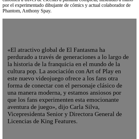
por el experimentado dibujante de cómics y actual colaborador de
Phantom, Anthony Spay.
«El atractivo global de El Fantasma ha
perdurado a través de generaciones a lo largo de
la historia de la franquicia en el mundo de la
cultura pop. La asociación con Art of Play en
este nuevo videojuego ofrece a los fans otra
forma de conectar con el personaje clásico de
una manera moderna, y estamos ansiosos por
que los fans experimenten esta emocionante
aventura de juego», dijo Carla Silva,
Vicepresidenta Senior y Directora General de
Licencias de King Features.