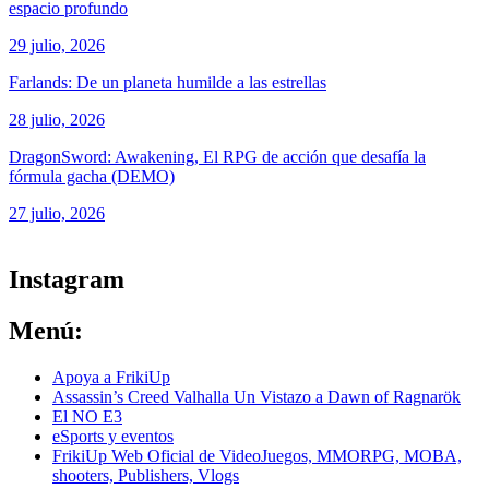
espacio profundo
29 julio, 2026
Farlands: De un planeta humilde a las estrellas
28 julio, 2026
DragonSword: Awakening, El RPG de acción que desafía la
fórmula gacha (DEMO)
27 julio, 2026
ver todos los productos de tecnología
Instagram
Menú:
Apoya a FrikiUp
Assassin’s Creed Valhalla Un Vistazo a Dawn of Ragnarök
El NO E3
eSports y eventos
FrikiUp Web Oficial de VideoJuegos, MMORPG, MOBA,
shooters, Publishers, Vlogs