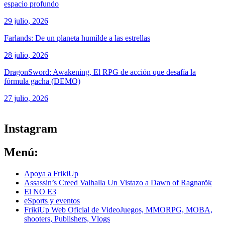
espacio profundo
29 julio, 2026
Farlands: De un planeta humilde a las estrellas
28 julio, 2026
DragonSword: Awakening, El RPG de acción que desafía la
fórmula gacha (DEMO)
27 julio, 2026
ver todos los productos de tecnología
Instagram
Menú:
Apoya a FrikiUp
Assassin’s Creed Valhalla Un Vistazo a Dawn of Ragnarök
El NO E3
eSports y eventos
FrikiUp Web Oficial de VideoJuegos, MMORPG, MOBA,
shooters, Publishers, Vlogs