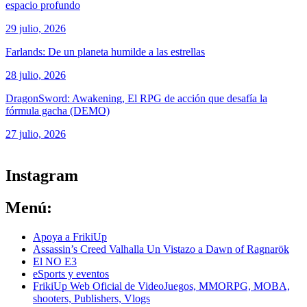
espacio profundo
29 julio, 2026
Farlands: De un planeta humilde a las estrellas
28 julio, 2026
DragonSword: Awakening, El RPG de acción que desafía la
fórmula gacha (DEMO)
27 julio, 2026
ver todos los productos de tecnología
Instagram
Menú:
Apoya a FrikiUp
Assassin’s Creed Valhalla Un Vistazo a Dawn of Ragnarök
El NO E3
eSports y eventos
FrikiUp Web Oficial de VideoJuegos, MMORPG, MOBA,
shooters, Publishers, Vlogs