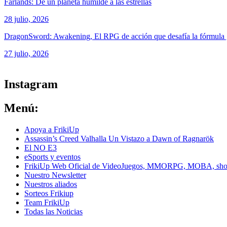
Farlands: De un planeta humilde a las estrellas
28 julio, 2026
DragonSword: Awakening, El RPG de acción que desafía la fórmul
27 julio, 2026
ver todos los productos de tecnología
Instagram
Menú:
Apoya a FrikiUp
Assassin’s Creed Valhalla Un Vistazo a Dawn of Ragnarök
El NO E3
eSports y eventos
FrikiUp Web Oficial de VideoJuegos, MMORPG, MOBA, shoote
Nuestro Newsletter
Nuestros aliados
Sorteos Frikiup
Team FrikiUp
Todas las Noticias