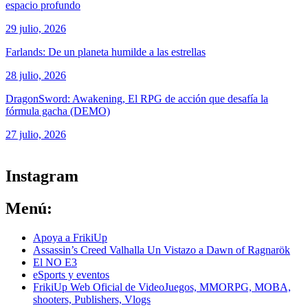
espacio profundo
29 julio, 2026
Farlands: De un planeta humilde a las estrellas
28 julio, 2026
DragonSword: Awakening, El RPG de acción que desafía la
fórmula gacha (DEMO)
27 julio, 2026
ver todos los productos de tecnología
Instagram
Menú:
Apoya a FrikiUp
Assassin’s Creed Valhalla Un Vistazo a Dawn of Ragnarök
El NO E3
eSports y eventos
FrikiUp Web Oficial de VideoJuegos, MMORPG, MOBA,
shooters, Publishers, Vlogs