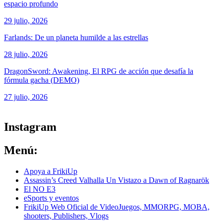
espacio profundo
29 julio, 2026
Farlands: De un planeta humilde a las estrellas
28 julio, 2026
DragonSword: Awakening, El RPG de acción que desafía la
fórmula gacha (DEMO)
27 julio, 2026
ver todos los productos de tecnología
Instagram
Menú:
Apoya a FrikiUp
Assassin’s Creed Valhalla Un Vistazo a Dawn of Ragnarök
El NO E3
eSports y eventos
FrikiUp Web Oficial de VideoJuegos, MMORPG, MOBA,
shooters, Publishers, Vlogs