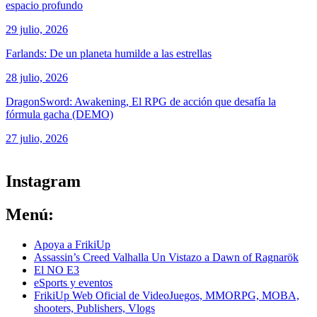
espacio profundo
29 julio, 2026
Farlands: De un planeta humilde a las estrellas
28 julio, 2026
DragonSword: Awakening, El RPG de acción que desafía la
fórmula gacha (DEMO)
27 julio, 2026
ver todos los productos de tecnología
Instagram
Menú:
Apoya a FrikiUp
Assassin’s Creed Valhalla Un Vistazo a Dawn of Ragnarök
El NO E3
eSports y eventos
FrikiUp Web Oficial de VideoJuegos, MMORPG, MOBA,
shooters, Publishers, Vlogs