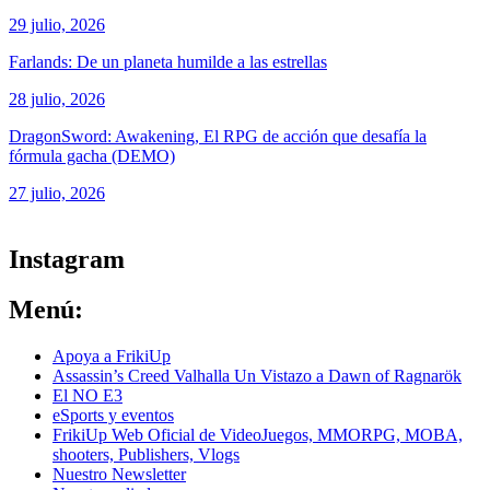
29 julio, 2026
Farlands: De un planeta humilde a las estrellas
28 julio, 2026
DragonSword: Awakening, El RPG de acción que desafía la
fórmula gacha (DEMO)
27 julio, 2026
ver todos los productos de tecnología
Instagram
Menú:
Apoya a FrikiUp
Assassin’s Creed Valhalla Un Vistazo a Dawn of Ragnarök
El NO E3
eSports y eventos
FrikiUp Web Oficial de VideoJuegos, MMORPG, MOBA,
shooters, Publishers, Vlogs
Nuestro Newsletter