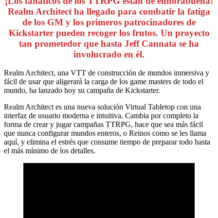
¡Los fanáticos de los TTRPG están de enhorabuena!
Realm Architect ha llegado para combatir la fatiga
de los GM y los primeros patrocinadores de
Kickstarter pueden recoger los frutos. Un proyecto
tan prometedor que hasta Jeff Cannata se ha
involucrado en él.
Realm Architect, una VTT de construcción de mundos inmersiva y
fácil de usar que aligerará la carga de los game masters de todo el
mundo, ha lanzado hoy su campaña de Kickstarter.
Realm Architect es una nueva solución Virtual Tabletop con una
interfaz de usuario moderna e intuitiva. Cambia por completo la
forma de crear y jugar campañas TTRPG, hace que sea más fácil
que nunca configurar mundos enteros, o Reinos como se les llama
aquí, y elimina el estrés que consume tiempo de preparar todo hasta
el más mínimo de los detalles.