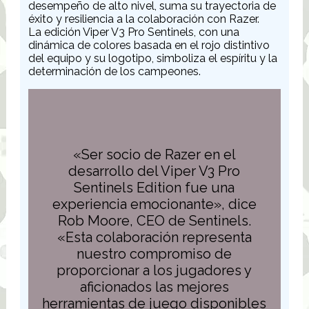
desempeño de alto nivel, suma su trayectoria de
éxito y resiliencia a la colaboración con Razer.
La edición Viper V3 Pro Sentinels, con una
dinámica de colores basada en el rojo distintivo
del equipo y su logotipo, simboliza el espíritu y la
determinación de los campeones.
«Ser socio de Razer en el
desarrollo del Viper V3 Pro
Sentinels Edition fue una
experiencia emocionante», dice
Rob Moore, CEO de Sentinels.
«Esta colaboración representa
nuestro compromiso de
proporcionar a los jugadores y
aficionados las mejores
herramientas de juego disponibles