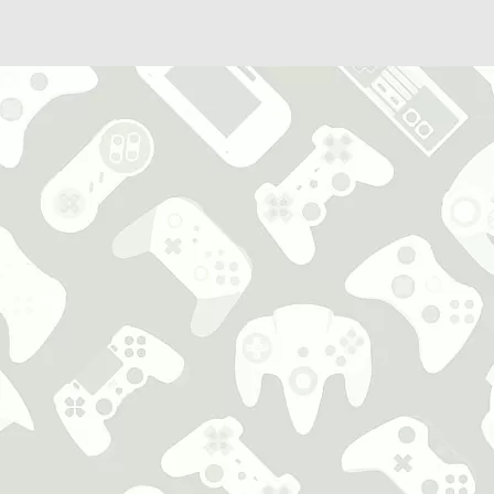
Busca en
FrikiUp