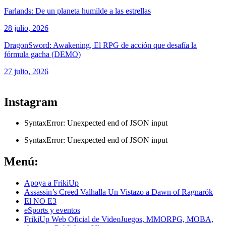
Farlands: De un planeta humilde a las estrellas
28 julio, 2026
DragonSword: Awakening, El RPG de acción que desafía la
fórmula gacha (DEMO)
27 julio, 2026
ver todos los productos de tecnología
Instagram
SyntaxError: Unexpected end of JSON input
SyntaxError: Unexpected end of JSON input
Menú:
Apoya a FrikiUp
Assassin’s Creed Valhalla Un Vistazo a Dawn of Ragnarök
El NO E3
eSports y eventos
FrikiUp Web Oficial de VideoJuegos, MMORPG, MOBA,