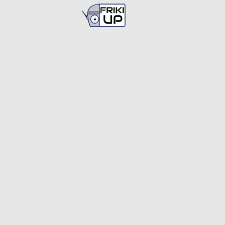
Busca en
FrikiUp