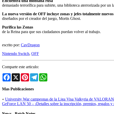
Encuentra una montaña rusa
demasiado terrorífica para subirte, una biblioteca aterrorizada por un
La nueva versión de OFF incluye zonas y jefes totalmente nuevos
diseñados por el creador del juego, Mortis Ghost.
Purifica las Zonas
de la Reina para que sus ciudadanos puedan volver al trabajo.
escrito por:
CavDragon
Nintendo Switch
,
OFF
Comparte este articulo:
Facebook
X
Pinterest
Telegram
WhatsApp
Mas Publicaciones
«
University War campeonas de la Liga Visa Valkyria de VALORA
GeForce LAN 50 – ¡Detalles sobre la inscripción, premios, regalos 
News - Patch Notes