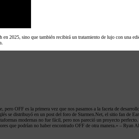
 en 2025, sino que también recibirá un tratamiento de lujo con una edic
a.
ie, pero OFF es la primera vez que nos pasamos a la faceta de desarro
nglés se distribuyó en un post del foro de Starmen.Net, el sitio fan de
ormas modernas no fue fácil, pero nos pareció un proyecto perfecto. E
ugadores que podrían no haber encontrado OFF de otra manera.» – Ryan 