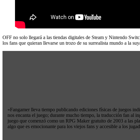
OFF no solo llegará a las tiendas digitales de Steam y Nintendo Switch
los fans que quieran llevarse un trozo de su surrealista mundo a la suy
«Fangamer lleva tiempo publicando ediciones físicas de juegos ind
nos encanta el juego; durante mucho tiempo, la traducción fan al i
juego que comenzó como un RPG Maker gratuito de 2003 a las plataf
algo que es emocionante para los viejos fans y accesible a los j