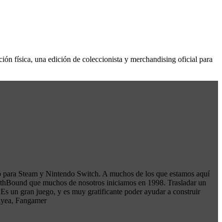
ión física, una edición de coleccionista y merchandising oficial para
llo para Steam y Nintendo Switch. A muchos de los que estamos aquí
 EarthBound que muchos de nosotros iniciamos en 1998. Trasladar un
s un gran juego, y es muy gratificante poder ayudar a construir
Alyea, Fangamer