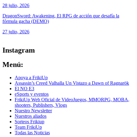
28 julio, 2026
DragonSword: Awakening, El RPG de acción que desafía la
fórmula gacha (DEMO)
27 julio, 2026
ver todos los productos de tecnología
Instagram
Menú:
Apoya a FrikiUp
Assassin’s Creed Valhalla Un Vistazo a Dawn of Ragnarök
El NO E3
eSports y eventos
FrikiUp Web Oficial de VideoJuegos, MMORPG, MOBA,
shooters, Publishers, Vlogs
Nuestro Newsletter
Nuestros aliados
Sorteos Frikiup
Team FrikiUp
Todas las Noticias