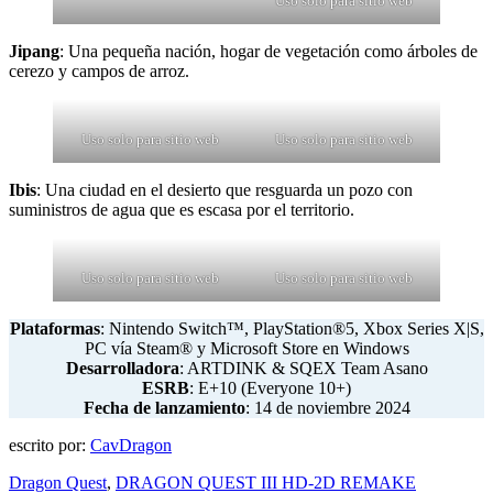
Uso solo para sitio web
Jipang
: Una pequeña nación, hogar de vegetación como árboles de
cerezo y campos de arroz.
Uso solo para sitio web
Uso solo para sitio web
Ibis
: Una ciudad en el desierto que resguarda un pozo con
suministros de agua que es escasa por el territorio.
Uso solo para sitio web
Uso solo para sitio web
Plataformas
: Nintendo Switch™, PlayStation®5, Xbox Series X|S,
PC vía Steam® y Microsoft Store en Windows
Desarrolladora
: ARTDINK & SQEX Team Asano
ESRB
: E+10 (Everyone 10+)
Fecha de lanzamiento
: 14 de noviembre 2024
escrito por:
CavDragon
Dragon Quest
,
DRAGON QUEST III HD-2D REMAKE