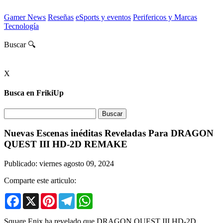
Gamer News
Reseñas
eSports y eventos
Perifericos y Marcas
Tecnología
Buscar 🔍
X
Busca en FrikiUp
Nuevas Escenas inéditas Reveladas Para DRAGON
QUEST III HD-2D REMAKE
Publicado: viernes agosto 09, 2024
Comparte este articulo:
Facebook
X
Pinterest
Telegram
WhatsApp
Square Enix ha revelado que DRAGON QUEST III HD-2D