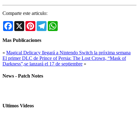
Comparte este articulo:
Facebook
X
Pinterest
Telegram
WhatsApp
Mas Publicaciones
«
Magical Delicacy llegará a Nintendo Switch la próxima semana
El primer DLC de Prince of Persia: The Lost Crown, “Mask of
Darkness”,se lanzará el 17 de septiembre
»
News - Patch Notes
Ultimos Videos