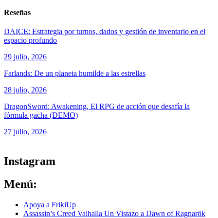
Reseñas
DAICE: Estrategia por turnos, dados y gestión de inventario en el
espacio profundo
29 julio, 2026
Farlands: De un planeta humilde a las estrellas
28 julio, 2026
DragonSword: Awakening, El RPG de acción que desafía la
fórmula gacha (DEMO)
27 julio, 2026
ver todos los productos de tecnología
Instagram
Menú:
Apoya a FrikiUp
Assassin’s Creed Valhalla Un Vistazo a Dawn of Ragnarök