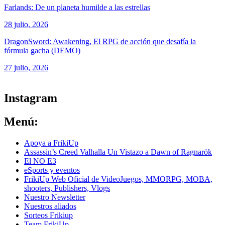
Farlands: De un planeta humilde a las estrellas
28 julio, 2026
DragonSword: Awakening, El RPG de acción que desafía la
fórmula gacha (DEMO)
27 julio, 2026
ver todos los productos de tecnología
Instagram
Menú:
Apoya a FrikiUp
Assassin’s Creed Valhalla Un Vistazo a Dawn of Ragnarök
El NO E3
eSports y eventos
FrikiUp Web Oficial de VideoJuegos, MMORPG, MOBA,
shooters, Publishers, Vlogs
Nuestro Newsletter
Nuestros aliados
Sorteos Frikiup
Team FrikiUp