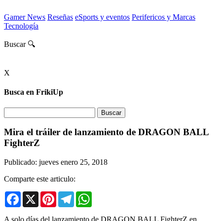
Gamer News
Reseñas
eSports y eventos
Perifericos y Marcas
Tecnología
Buscar 🔍
X
Busca en FrikiUp
Mira el tráiler de lanzamiento de DRAGON BALL
FighterZ
Publicado: jueves enero 25, 2018
Comparte este articulo:
Facebook
X
Pinterest
Telegram
WhatsApp
A solo días del lanzamiento de DRAGON BALL FighterZ en