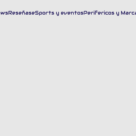
sca en FrikiUp
ews
Reseñas
eSports y eventos
Perifericos y Marc