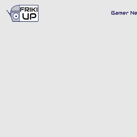
Bu
Gamer N