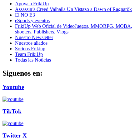
Apoya a FrikiUp
Assassin’s Creed Valhalla Un Vistazo a Dawn of Ragnarök
El NO E3
eSports y eventos
FrikiUp Web Oficial de VideoJuegos, MMORPG, MOBA,
shooters, Publishers, Vlogs
Nuestro Newsletter
Nuestros aliados
Sorteos Frikiup
Team FrikiUp
Todas las Noticias
Siguenos en:
Youtube
TikTok
Twitter X