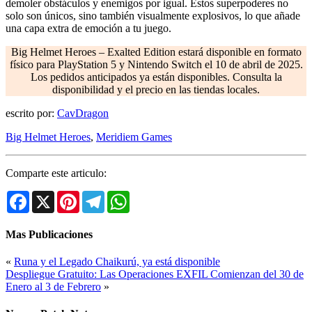
demoler obstáculos y enemigos por igual. Estos superpoderes no
solo son únicos, sino también visualmente explosivos, lo que añade
una capa extra de emoción a tu juego.
Big Helmet Heroes – Exalted Edition estará disponible en formato
físico para PlayStation 5 y Nintendo Switch el 10 de abril de 2025.
Los pedidos anticipados ya están disponibles. Consulta la
disponibilidad y el precio en las tiendas locales.
escrito por:
CavDragon
Big Helmet Heroes
,
Meridiem Games
Comparte este articulo:
Facebook
X
Pinterest
Telegram
WhatsApp
Mas Publicaciones
«
Runa y el Legado Chaikurú, ya está disponible
Despliegue Gratuito: Las Operaciones EXFIL Comienzan del 30 de
Enero al 3 de Febrero
»