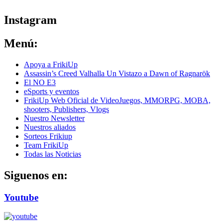
Instagram
Menú:
Apoya a FrikiUp
Assassin’s Creed Valhalla Un Vistazo a Dawn of Ragnarök
El NO E3
eSports y eventos
FrikiUp Web Oficial de VideoJuegos, MMORPG, MOBA,
shooters, Publishers, Vlogs
Nuestro Newsletter
Nuestros aliados
Sorteos Frikiup
Team FrikiUp
Todas las Noticias
Siguenos en:
Youtube