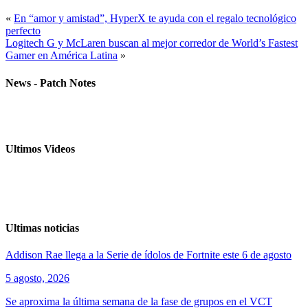
«
En “amor y amistad”, HyperX te ayuda con el regalo tecnológico
perfecto
Logitech G y McLaren buscan al mejor corredor de World’s Fastest
Gamer en América Latina
»
News - Patch Notes
Ultimos Videos
Ultimas noticias
Addison Rae llega a la Serie de ídolos de Fortnite este 6 de agosto
5 agosto, 2026
Se aproxima la última semana de la fase de grupos en el VCT