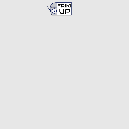
Busca en
FrikiUp