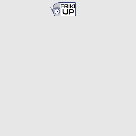
Busca en
FrikiUp