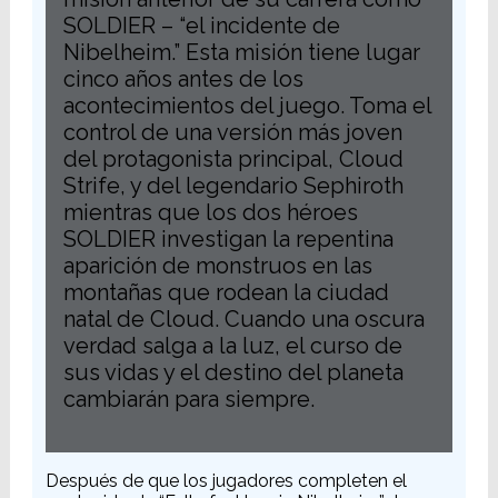
SOLDIER – “el incidente de
Nibelheim.” Esta misión tiene lugar
cinco años antes de los
acontecimientos del juego. Toma el
control de una versión más joven
del protagonista principal, Cloud
Strife, y del legendario Sephiroth
mientras que los dos héroes
SOLDIER investigan la repentina
aparición de monstruos en las
montañas que rodean la ciudad
natal de Cloud. Cuando una oscura
verdad salga a la luz, el curso de
sus vidas y el destino del planeta
cambiarán para siempre.
Después de que los jugadores completen el