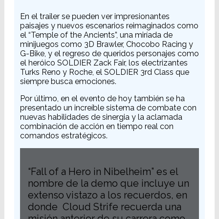
En el trailer se pueden ver impresionantes
paisajes y nuevos escenarios reimaginados como
el “Temple of the Ancients”, una miríada de
minijuegos como 3D Brawler, Chocobo Racing y
G-Bike, y el regreso de queridos personajes como
el heróico SOLDIER Zack Fair, los electrizantes
Turks Reno y Roche, el SOLDIER 3rd Class que
siempre busca emociones.
Por último, en el evento de hoy también se ha
presentado un increíble sistema de combate con
nuevas habilidades de sinergia y la aclamada
combinación de acción en tiempo real con
comandos estratégicos.
“Fall of a Hero in Nibelheim” es el
nombre de la demo que incluye un
extenso vistazo a los recuerdos, en
donde Cloud Strife recuerda una
misión anterior de su carrera como