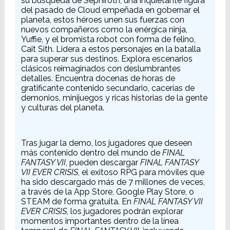
su búsqueda de Sephiroth, una inquietante figura
del pasado de Cloud empeñada en gobernar el
planeta, estos héroes unen sus fuerzas con
nuevos compañeros como la enérgica ninja,
Yuffie, y el bromista robot con forma de felino,
Cait Sith. Lidera a estos personajes en la batalla
para superar sus destinos. Explora escenarios
clásicos reimaginados con deslumbrantes
detalles. Encuentra docenas de horas de
gratificante contenido secundario, cacerías de
demonios, minijuegos y ricas historias de la gente
y culturas del planeta.
Tras jugar la demo, los jugadores que deseen
más contenido dentro del mundo de
FINAL
FANTASY VII
, pueden descargar
FINAL FANTASY
VII EVER CRISIS
, el exitoso RPG para móviles que
ha sido descargado más de 7 millones de veces,
a través de la App Store, Google Play Store, o
STEAM de forma gratuita. En
FINAL FANTASY VII
EVER CRISIS,
los jugadores podrán explorar
momentos importantes dentro de la línea