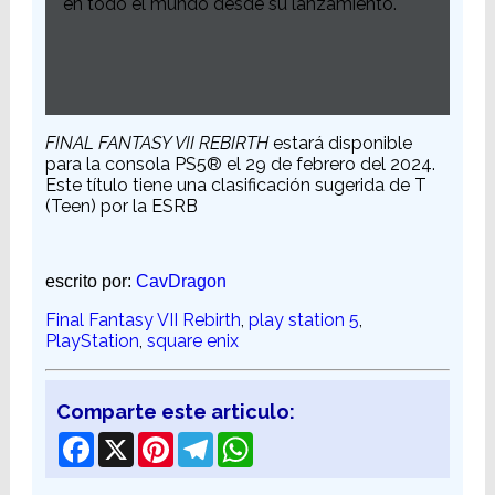
en todo el mundo desde su lanzamiento.
FINAL FANTASY VII REBIRTH
estará disponible
para la consola PS5® el 29 de febrero del 2024.
Este título tiene una clasificación sugerida de T
(Teen) por la ESRB
escrito por:
CavDragon
Final Fantasy VII Rebirth
,
play station 5
,
PlayStation
,
square enix
Comparte este articulo:
Facebook
X
Pinterest
Telegram
WhatsApp