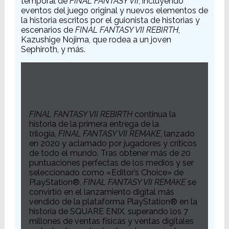
temporal de
FINAL FANTASY VII
, incluyendo
eventos del juego original y nuevos elementos de
la historia escritos por el guionista de historias y
escenarios de
FINAL FANTASY VII REBIRTH
,
Kazushige Nojima, que rodea a un joven
Sephiroth, y más.
FINAL FANTASY VII REBIRTH
continua la
historia de la primera entrega de la
trilogía,
FINAL FANTASY VII REMAKE
, lanzado
en 2020 y aclamado por jugadores y críticos
de todo el mundo. Tras obtener más de 20
puntuaciones perfectas de los medios y ser
seleccionado como «Editor’s Choice» de
PlayStation®,
FINAL FANTASY VII REMAKE
se
convirtió en el lanzamiento digital más
vendido de la plataforma PlayStation® en la
historia de SQUARE ENIX, superando los 7
millones de ventas físicas y ventas digitales