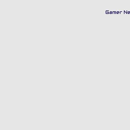
Bu
Gamer N