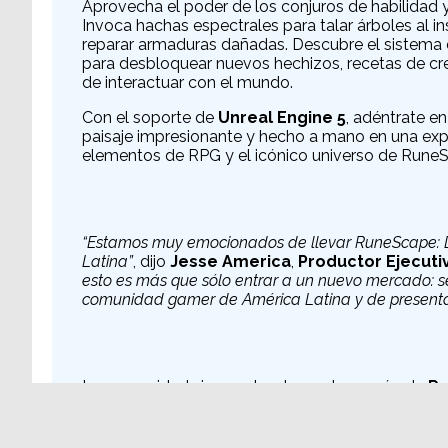
Aprovecha el poder de los conjuros de habilidad 
Invoca hachas espectrales para talar árboles al in
reparar armaduras dañadas. Descubre el sistema 
para desbloquear nuevos hechizos, recetas de cr
de interactuar con el mundo.
Con el soporte de
Unreal Engine 5
, adéntrate e
paisaje impresionante y hecho a mano en una expe
elementos de RPG y el icónico universo de Rune
“Estamos muy emocionados de llevar RuneScape:
Latina”
, dijo
Jesse America
,
Productor Ejecut
esto es más que sólo entrar a un nuevo mercado: se
comunidad gamer de América Latina y de present
La comunidad sigue estando en el corazón de
Ru
jugadores continuará guiando el desarrollo del jue
Early Access, los jugadores podrán experimentar 
Ashenfall, mientras que futuras actualizaciones t