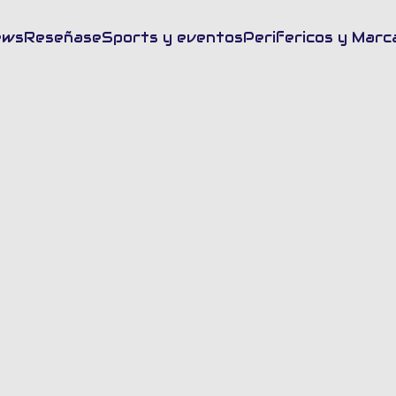
sca en FrikiUp
ews
Reseñas
eSports y eventos
Perifericos y Marc