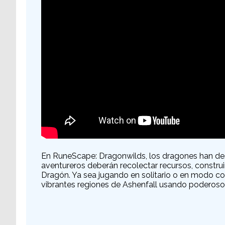
En RuneScape: Dragonwilds, los dragones han des
aventureros deberán recolectar recursos, construir
Dragón. Ya sea jugando en solitario o en modo co
vibrantes regiones de Ashenfall usando poderosos