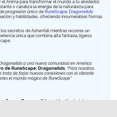
y el Ánima para transformar el mundo a tu alrededor.
stante o canaliza la energía de la naturaleza para
de progresión único de
RuneScape: Dragonwilds
eación y habilidades, ofreciendo innumerables formas
n los secretos de Ashenfall mientras recorres un
riencia única que combina alta fantasía, ligeros
Scape.
 Dragonwilds a una nueva comunidad en América
ivo de RuneScape: Dragonwilds
.
“Para nosotros
 trata de forjar nuevas conexiones con la vibrante
arles el mundo mágico de RuneScape.”
neScape: Dragonwilds
, y el
feedback
de los
go para brindar la mejor aventura posible. Durante el
varias regiones desafiantes del continente de
raerán nuevas misiones, NPCs, contenido narrativo,