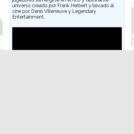
universo creado por Frank Herbert y llevado al
cine por Denis Villeneuve y Legendary
Entertainment.
Dune: Awakening está disponible para todos a
partir del 10 de junio, después del acceso
anticipado iniciado el 5 de junio para quienes
adquirieron las ediciones Deluxe y Ultimate. Para
una experiencia óptima, los jugadores con
GeForce RTX deben
descargar e instalar
el nuevo
driver para Dune: Awakening. Desde su