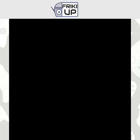
Busca en
FrikiUp